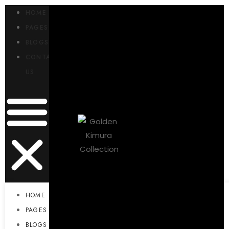
HOME
Sign in
PAGES
BLOGS
CONTACT
US
Remember me
Lost password?
LOG IN
CREATE AN ACCOUNT
HOME
PAGES
BLOGS