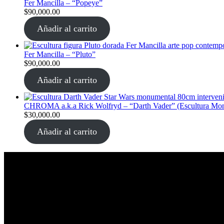
Fer Mancilla – “Popeye”
$
90,000.00
Añadir al carrito
Fer Mancilla – “Pluto”
$
90,000.00
Añadir al carrito
CHROMA a.k.a Rick Wolfryd – “Darth Vader” (Escultura Monum
$
30,000.00
Añadir al carrito