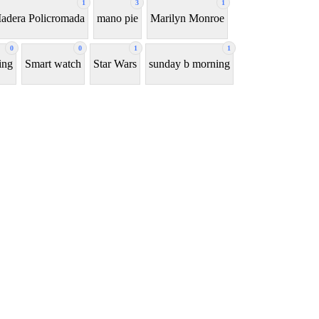
1
3
1
adera Policromada
mano pie
Marilyn Monroe
0
0
1
1
ing
Smart watch
Star Wars
sunday b morning