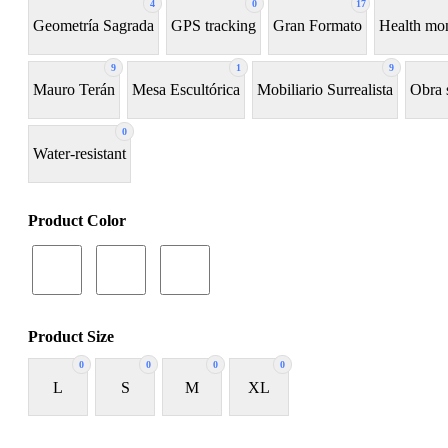
4
0
17
Geometría Sagrada
GPS tracking
Gran Formato
Health mon
9
1
9
Mauro Terán
Mesa Escultórica
Mobiliario Surrealista
Obra 
0
Water-resistant
Product Color
Product Size
0
0
0
0
L
S
M
XL