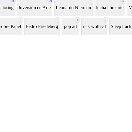
0
29
5
5
itoring
Inversión en Arte
Leonardo Nierman
lucha libre arte
M
2
9
3
6
sobre Papel
Pedro Friedeberg
pop art
rick wolfryd
Sleep track