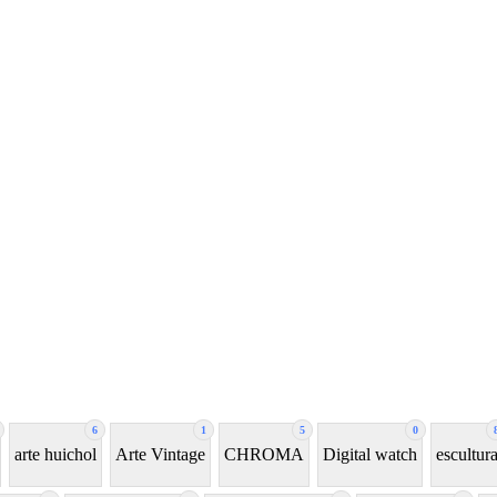
6
1
5
0
arte huichol
Arte Vintage
CHROMA
Digital watch
escultur