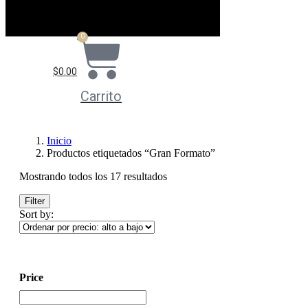
0
$
0.00
Carrito
Inicio
Productos etiquetados “Gran Formato”
Sorted
Mostrando todos los 17 resultados
by
price:
Filter
high
Sort by:
to
low
Price