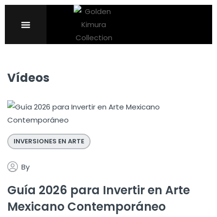
Sign in
CONTACT US
Vídeos
Remember me
Lost password?
INVERSIONES EN ARTE
LOG IN
By
CREATE AN ACCOUNT
Guía 2026 para Invertir en Arte
Mexicano Contemporáneo