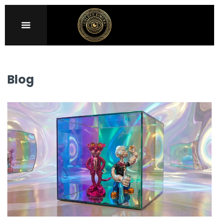
Sign in
Blog
Remember me
Lost password?
LOG IN
CREATE AN ACCOUNT