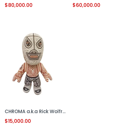
$
80,000.00
$
60,000.00
CHROMA a.k.a Rick Wolfryd – “Santo” (Escultura Intervenida con Arte Huichol – Lucha Libre)
$
15,000.00