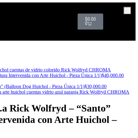
$
0.00
0
a Intervenida con Arte Huichol - Pieza Única 1/1)
$
40,000.00
 (Balloon Dog Huichol - Pieza Única 1/1)
$
30,000.00
 Rick Wolfryd – “Santo”
ervenida con Arte Huichol –