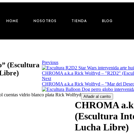
HOME
NOSOTROS
TIENDA
BLOG
Previous
” (Escultura
Libre)
CHROMA a.k.a Rick Wolfryd – "R2D2" (Escultur
Next
CHROMA a.k.a Rick Wolfryd – "Mar del Deseo"
Añadir al carrito
CHROMA a.k.a
(Escultura Int
Lucha Libre)