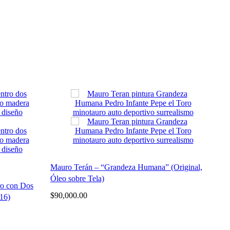
Mauro Terán – “Grandeza Humana” (Original,
Leon
Óleo sobre Tela)
Acrí
ro con Dos
$
90,000.00
$
75
016)