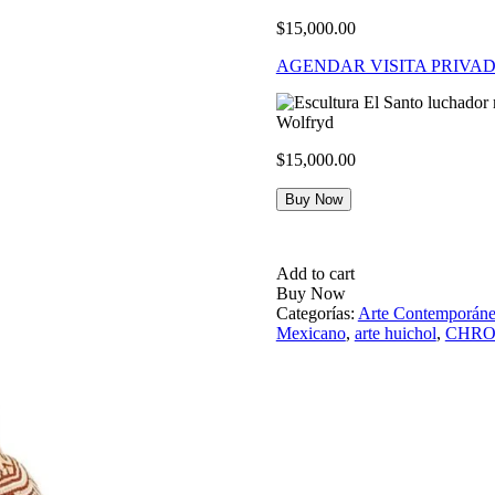
$
15,000.00
AGENDAR VISITA PRIVA
$
15,000.00
Buy Now
Add to cart
Buy Now
Categorías:
Arte Contemporán
Mexicano
,
arte huichol
,
CHR