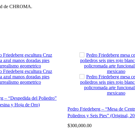
idad de CHROMA.
rg – “Despedida del Poliedro”
Resina y Hoja de Oro)
Pedro Friedeberg – “Mesa de Cent
Poliedros y Seis Pies” (Original, 2
$
300,000.00