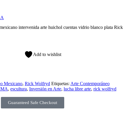
DA
Add to wishlist
eo Mexicano
,
Rick Wolfryd
Etiquetas:
Arte Contemporáneo
OMA
,
escultura
,
Inversión en Arte
,
lucha libre arte
,
rick wolfryd
Guaranteed Safe Checkout